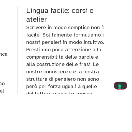
Lingua facile: corsi e
atelier
Scrivere in modo semplice non è
facile! Solitamente formuliamo i
nostri pensieri in modo intuitivo.
Prestiamo poca attenzione alla
anca
comprensibilità delle parole e
alla costruzione delle frasi. Le
nostre conoscenze e la nostra
struttura di pensiero non sono
po
però per forza uguali a quelle
el
del lettore e questo spesso
rende il linguaggio
ili
incomprensibile agli altri.
base
o
Scopri i corsi