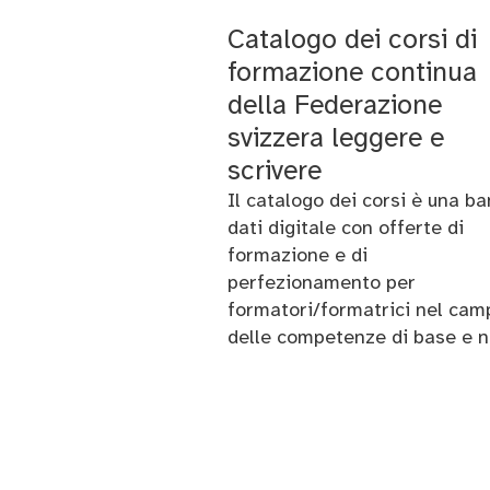
Catalogo dei corsi di
formazione continua
della Federazione
svizzera leggere e
scrivere
Il catalogo dei corsi è una b
dati digitale con offerte di
formazione e di
perfezionamento per
formatori/formatrici nel cam
delle competenze di base e n
quale i corsi per
formatori/formatrici accessib
al pubblico sono elencati in 
alla lingua e divulgati a livell
nazionale.