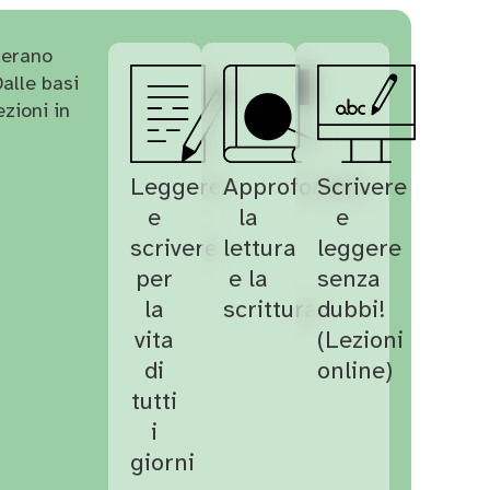
derano
Dalle basi
zioni in
Leggere
Approfondire
Scrivere
e
la
e
scrivere
lettura
leggere
per
e la
senza
la
scrittura
dubbi!
vita
(Lezioni
di
online)
tutti
i
giorni