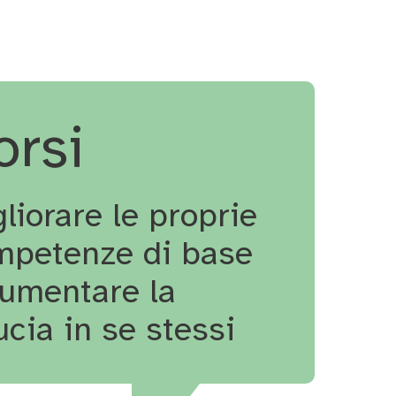
orsi
liorare le proprie
mpetenze di base
aumentare la
ucia in se stessi