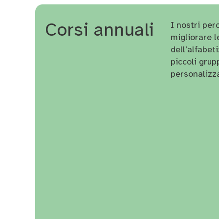
Corsi annuali
I nostri pe
migliorare l
dell’alfabe
piccoli grup
personalizza