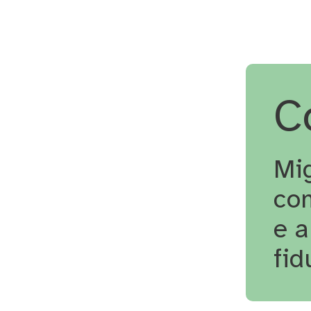
C
Mig
co
e 
fid