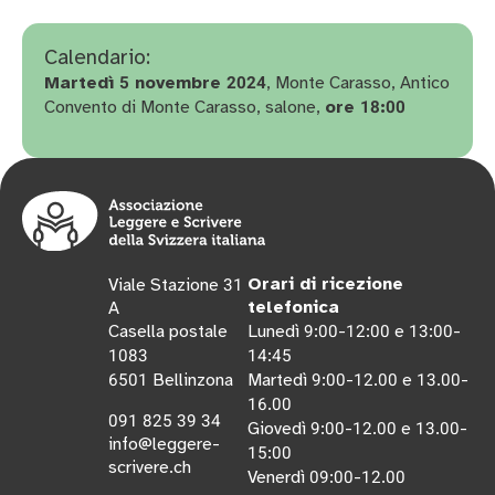
Calendario:
Martedì
novembre
, Monte Carasso, Antico
5
2024
Convento di Monte Carasso, salone,
ore
:
18
00
Orari di ricezione
Viale Stazione
31
telefonica
A
Casella postale
Lunedì
:
-
:
e
:
-
9
00
12
00
13
00
:
1083
14
45
Bellinzona
Martedì
:
-
.
e
.
-
6501
9
00
12
00
13
00
.
16
00
091
825
39
34
Giovedì
:
-
.
e
.
-
9
00
12
00
13
00
info@leggere-
:
15
00
scrivere.ch
Venerdì
:
-
.
09
00
12
00